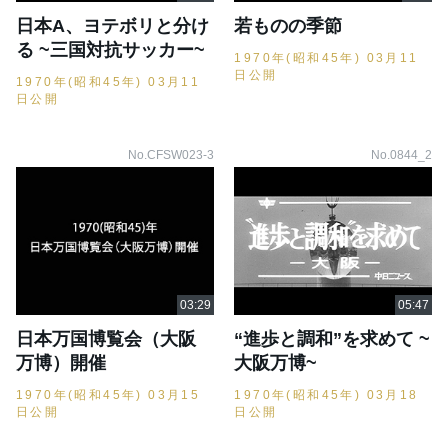
日本A、ヨテボリと分け
若ものの季節
る ~三国対抗サッカー~
1970年(昭和45年) 03月11
日公開
1970年(昭和45年) 03月11
日公開
No.CFSW023-3
No.0844_2
日本万国博覧会（大阪
“進歩と調和”を求めて ~
万博）開催
大阪万博~
1970年(昭和45年) 03月15
1970年(昭和45年) 03月18
日公開
日公開