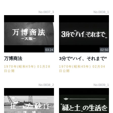
No.0837_3
No.0838_1
万博商法
3分で”ハイ、それまで”
1970年(昭和45年) 01月28
1970年(昭和45年) 02月04
日公開
日公開
No.0838_2
No.0839_1