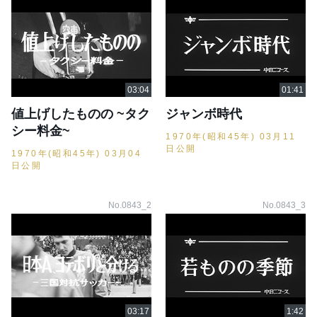
値上げしたものの ~タク
ジャンボ時代
シー料金~
1970年(昭和45年) 03月11
日公開
1970年(昭和45年) 03月04
日公開
No.0843_2
No.0843_3