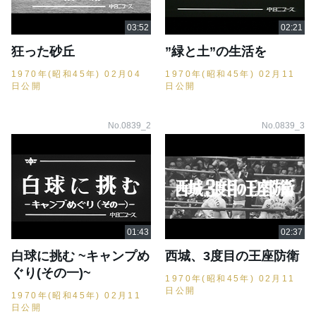
狂った砂丘
”緑と土”の生活を
1970年(昭和45年) 02月04
1970年(昭和45年) 02月11
日公開
日公開
No.0839_2
No.0839_3
白球に挑む ~キャンプめ
西城、3度目の王座防衛
ぐり(その一)~
1970年(昭和45年) 02月11
日公開
1970年(昭和45年) 02月11
日公開