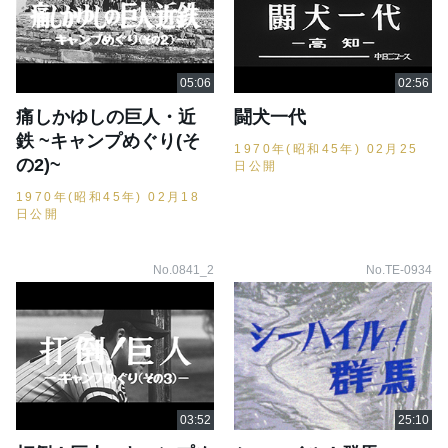
痛しかゆしの巨人・近
闘犬一代
鉄 ~キャンプめぐり(そ
1970年(昭和45年) 02月25
の2)~
日公開
1970年(昭和45年) 02月18
日公開
No.0841_2
No.TE-0934