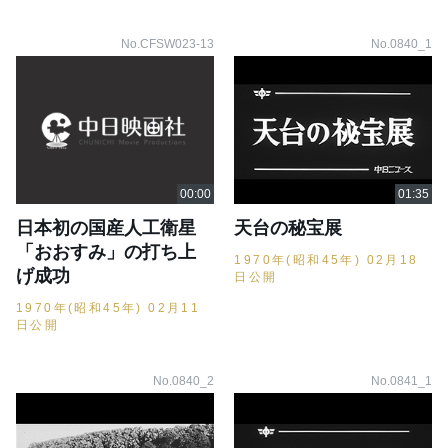
No.CFSW023-13
No.0840_1
日本初の国産人工衛星
天台の秘宝展
「おおすみ」の打ち上
1970年(昭和45年) 02月18
げ成功
日公開
1970年(昭和45年) 02月11
日公開
No.0840_2
No.0841_1