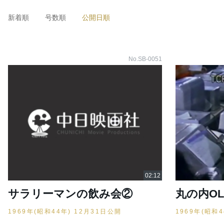
新着順
号数順
公開日順
No.SB-0051
サラリーマンの飲み会②
丸の内OL
1969年(昭和44年) 12月31日公開
1969年(昭和