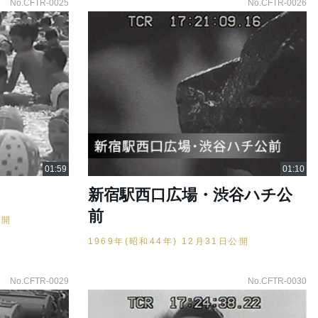
No.CFTR-0025
No.CFTR-0026
新宿駅西口広場・渋谷ハチ公
前
公開
1969年(昭和44年) 12月31日公開
No.CFTR-0029
No.CFTR-0030