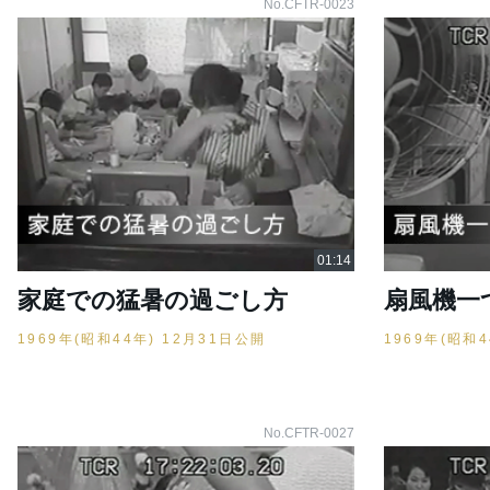
No.CFTR-0023
家庭での猛暑の過ごし方
扇風機一
1969年(昭和44年) 12月31日公開
1969年(昭和
No.CFTR-0027