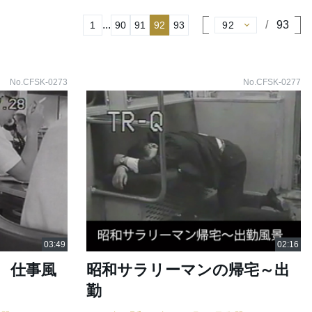
...
93
1
90
91
92
93
No.CFSK-0273
No.CFSK-0277
 仕事風
昭和サラリーマンの帰宅～出
勤