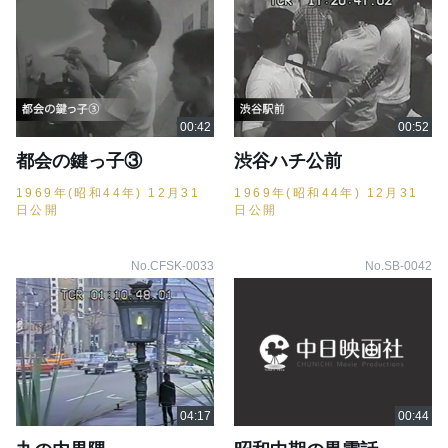
都会の鍵っ子③
渋谷ハチ公前
1969年(昭和44年) 12月31
1969年(昭和44年) 12月31
日公開
日公開
No.CFSK-0033
No.SB-0042