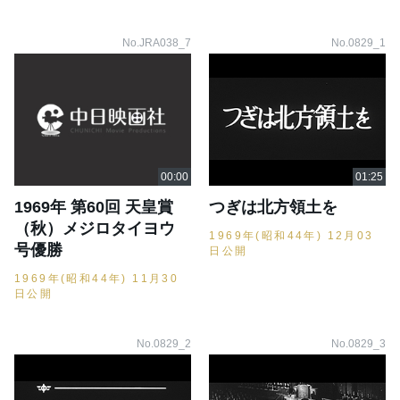
No.JRA038_7
No.0829_1
1969年 第60回 天皇賞
つぎは北方領土を
（秋）メジロタイヨウ
1969年(昭和44年) 12月03
号優勝
日公開
1969年(昭和44年) 11月30
日公開
No.0829_2
No.0829_3