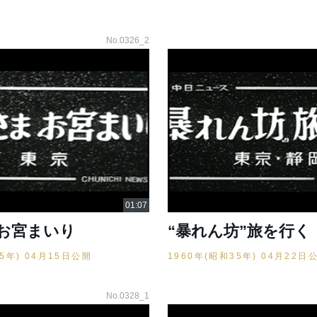
No.0326_2
お宮まいり
“暴れん坊”旅を行く
35年) 04月15日公開
1960年(昭和35年) 04月22日
No.0328_1