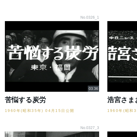
No.0326_1
苦悩する炭労
浩宮さま
1960年(昭和35年) 04月15日公開
1960年(昭和
No.0327_3