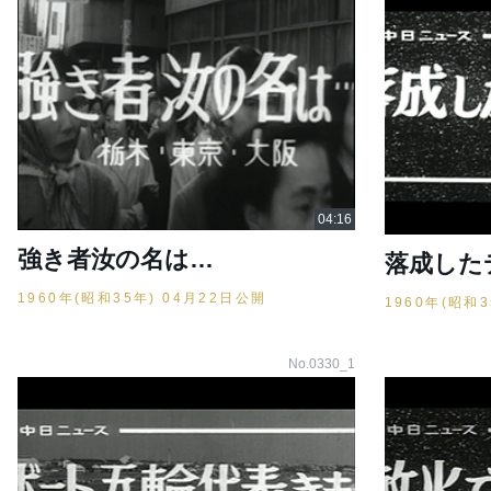
強き者汝の名は…
落成した
1960年(昭和35年) 04月22日公開
1960年(昭和
No.0330_1