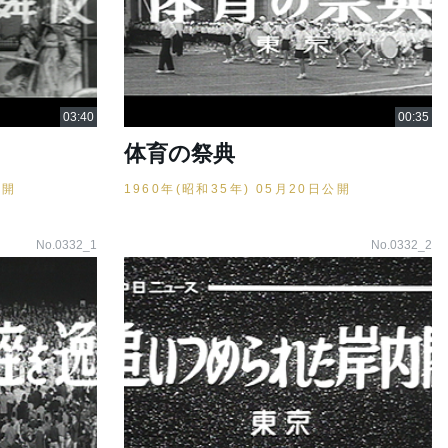
体育の祭典
公開
1960年(昭和35年) 05月20日公開
No.0332_1
No.0332_2