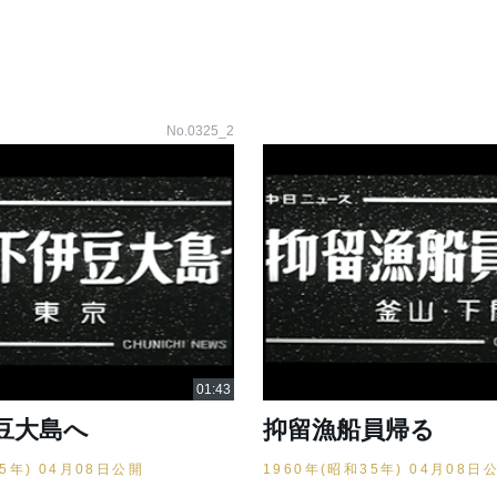
No.0325_2
豆大島へ
抑留漁船員帰る
35年) 04月08日公開
1960年(昭和35年) 04月08日