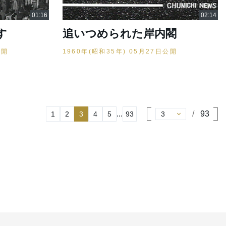
す
追いつめられた岸内閣
公開
1960年(昭和35年) 05月27日公開
...
93
1
2
3
4
5
93