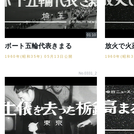
ボート五輪代表きまる
放火で火
1960年(昭和35年) 05月13日公開
1960年(昭和
No.0331_2