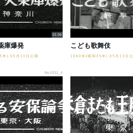
薬庫爆発
こども歌舞伎
35年) 05月13日公開
1960年(昭和35年) 05月13日
No.0331_4