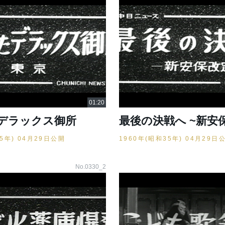
デラックス御所
最後の決戦へ ~新安
35年) 04月29日公開
1960年(昭和35年) 04月29日
No.0330_2