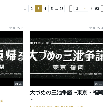
...
93
1
2
3
4
5
93
No.0325_3
No.0325_4
大づめの三池争議 ~東京・福岡
~
公開