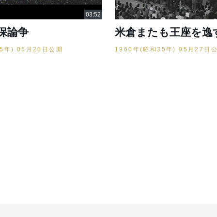
保論争
米倉またも王座を逸
35年) 05月20日公開
1960年(昭和35年) 05月27日