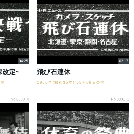
保改定~
飛び石連休
公開
1960年(昭和35年) 05月06日公開
No.0330_4
No.0331_1