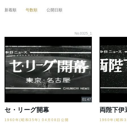
新着順
号数順
公開日順
No.0325_1
セ・リーグ開幕
両陛下伊
1960年(昭和35年) 04月08日公開
1960年(昭和