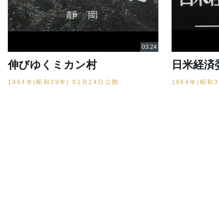
伸びゆくミカン村
日米経済
1964年(昭和39年) 01月24日公開
1964年(昭和