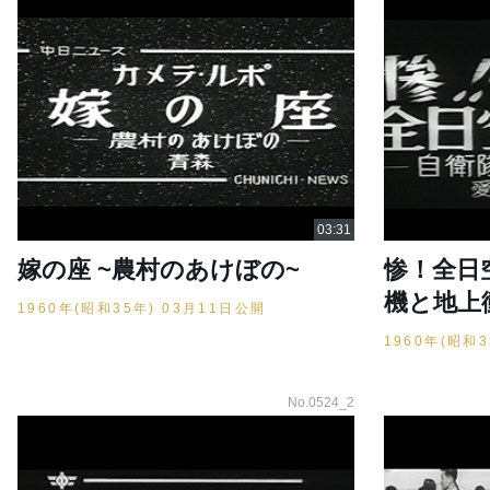
嫁の座 ~農村のあけぼの~
惨！全日
機と地上
1960年(昭和35年) 03月11日公開
1960年(昭和
No.0524_2