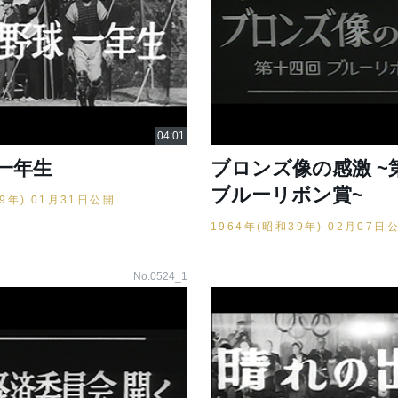
一年生
ブロンズ像の感激 ~
ブルーリボン賞~
39年) 01月31日公開
1964年(昭和39年) 02月07日
No.0524_1