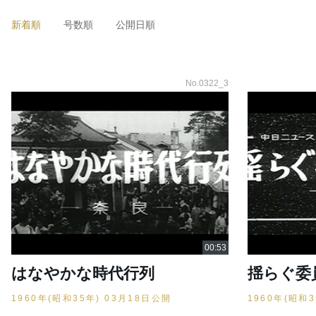
新着順
号数順
公開日順
No.0322_3
はなやかな時代行列
揺らぐ委
1960年(昭和35年) 03月18日公開
1960年(昭和