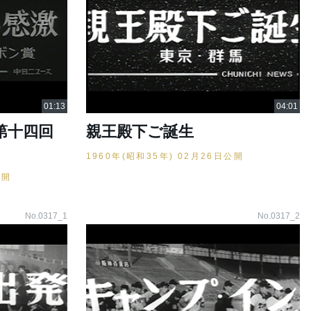
第十四回
親王殿下ご誕生
1960年(昭和35年) 02月26日公開
公開
No.0317_1
No.0317_2