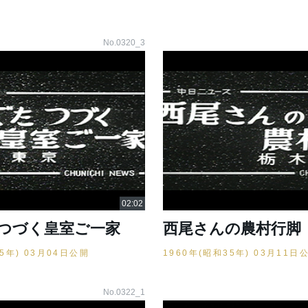
No.0320_3
つづく皇室ご一家
西尾さんの農村行脚
35年) 03月04日公開
1960年(昭和35年) 03月11日
No.0322_1