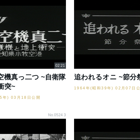
空機真っ二つ ~自衛隊
追われるオニ ~節分
衝突~
1964年(昭和39年) 02月07日
35年) 03月18日公開
No.0524 3