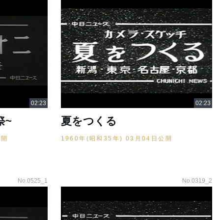
祭~
夏をつくる
公開
1960年(昭和35年) 03月04日公開
No.0525_1
No.0319_2