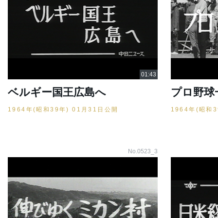
ベルギー国王広島へ
プロ野球
1964年(昭和39年) 01月31日公開
1964年(昭和
No.0523_3