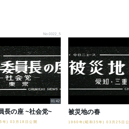
No.0322_5
員長の座 ~社会党~
被災地の春
35年) 03月18日公開
1960年(昭和35年) 03月25日