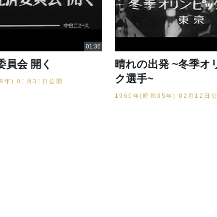
委員会 開く
晴れの出発 ~冬季オ
ク選手~
39年) 01月31日公開
1960年(昭和35年) 02月12日