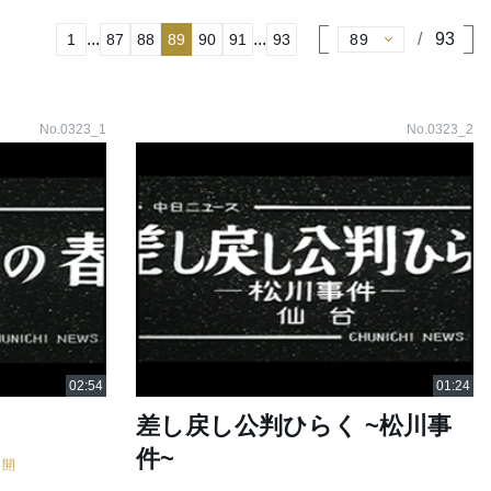
...
...
93
1
87
88
89
90
91
93
No.0323_1
No.0323_2
差し戻し公判ひらく ~松川事
件~
公開