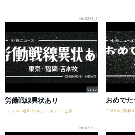
No.0323_3
おめでた
労働戦線異状あり
1960年(昭和
1960年(昭和35年) 03月25日公開
No.0321_3