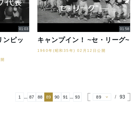
リンピッ
キャンプイン！ ~セ・リーグ~
1960年(昭和35年) 02月12日公開
公開
...
...
93
1
87
88
89
90
91
93