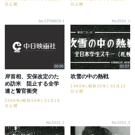
日公開
日公開
No.CFSW018-1
No.0314_1
岸首相、安保改定のた
吹雪の中の熱戦
め訪米 阻止する全学
1960年(昭和35年) 01月22
連と警官衝突
日公開
1960年(昭和35年) 01月16
日公開
No.0314_2
No.0314_3