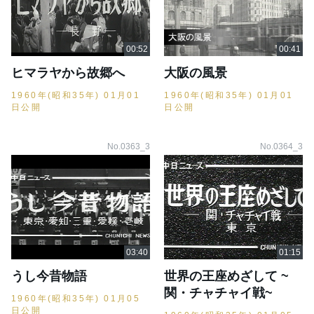
ヒマラヤから故郷へ
大阪の風景
1960年(昭和35年) 01月01
1960年(昭和35年) 01月01
日公開
日公開
No.0363_3
No.0364_3
うし今昔物語
世界の王座めざして ~
関・チャチャイ戦~
1960年(昭和35年) 01月05
日公開