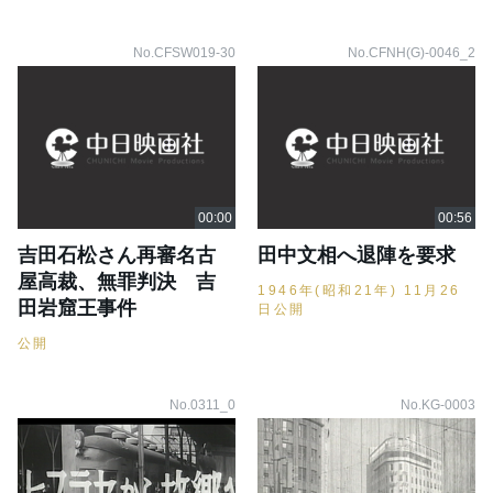
No.CFSW019-30
No.CFNH(G)-0046_2
吉田石松さん再審名古
田中文相へ退陣を要求
屋高裁、無罪判決 吉
1946年(昭和21年) 11月26
田岩窟王事件
日公開
公開
No.0311_0
No.KG-0003