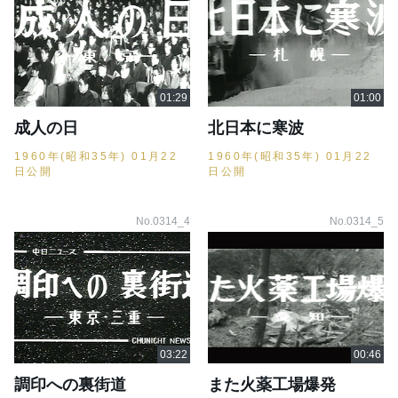
成人の日
北日本に寒波
1960年(昭和35年) 01月22
1960年(昭和35年) 01月22
日公開
日公開
No.0314_4
No.0314_5
調印への裏街道
また火薬工場爆発