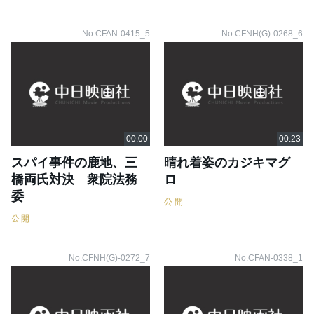
No.CFAN-0415_5
No.CFNH(G)-0268_6
スパイ事件の鹿地、三
晴れ着姿のカジキマグ
橋両氏対決 衆院法務
ロ
委
公開
公開
No.CFNH(G)-0272_7
No.CFAN-0338_1