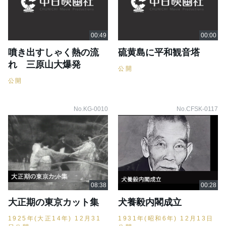
噴き出すしゃく熱の流
硫黄島に平和観音塔
れ 三原山大爆発
公開
公開
No.KG-0010
No.CFSK-0117
大正期の東京カット集
犬養毅内閣成立
1925年(大正14年) 12月31
1931年(昭和6年) 12月13日