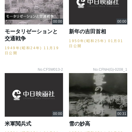
モータリゼーションと
新年の吉田首相
交通戦争
1950年(昭和25年) 01月01
日公開
1949年(昭和24年) 11月19
日公開
No.CFSW013-2
No.CFNH(G)-0208_1
米軍閲兵式
雪の妙高