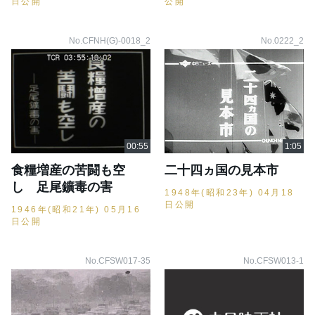
日公開
公開
No.CFNH(G)-0018_2
No.0222_2
食糧増産の苦闘も空
二十四ヵ国の見本市
し 足尾鑛毒の害
1948年(昭和23年) 04月18
日公開
1946年(昭和21年) 05月16
日公開
No.CFSW017-35
No.CFSW013-1