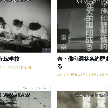
花嫁学校
泰・佛印調整条約歴
る
16年) 05月06日公開
1941年(昭和16年) 05月13日
No.CFNH(C)-0049_7
No