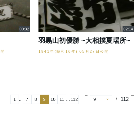
羽黒山初優勝 ~大相撲夏場所~
公開
1941年(昭和16年) 05月27日公開
...
...
112
1
7
8
9
10
11
112