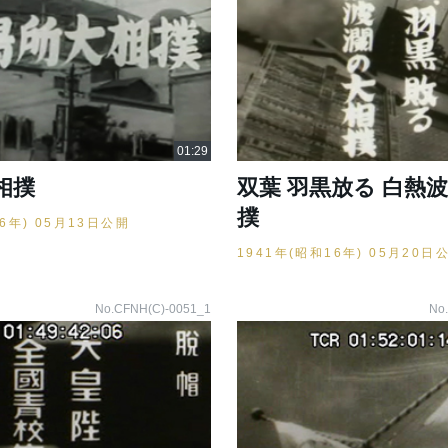
相撲
双葉 羽黒放る 白熱
撲
16年) 05月13日公開
1941年(昭和16年) 05月20日
No.CFNH(C)-0051_1
No