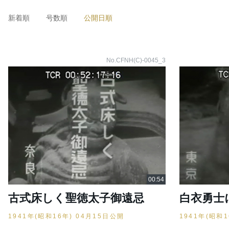
新着順
号数順
公開日順
No.CFNH(C)-0045_3
古式床しく聖徳太子御遠忌
白衣勇士
1941年(昭和16年) 04月15日公開
1941年(昭和