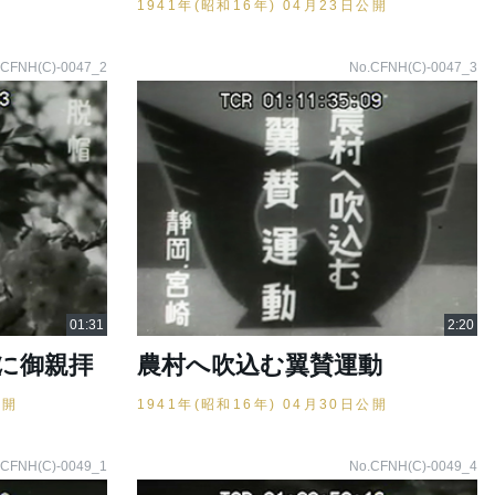
1941年(昭和16年) 04月23日公開
.CFNH(C)-0047_2
No.CFNH(C)-0047_3
に御親拝
農村へ吹込む翼賛運動
公開
1941年(昭和16年) 04月30日公開
.CFNH(C)-0049_1
No.CFNH(C)-0049_4