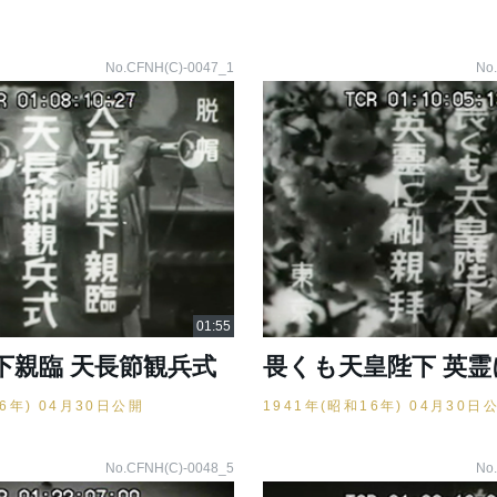
No.CFNH(C)-0047_1
No
下親臨 天長節観兵式
畏くも天皇陛下 英霊
16年) 04月30日公開
1941年(昭和16年) 04月30日
No.CFNH(C)-0048_5
No