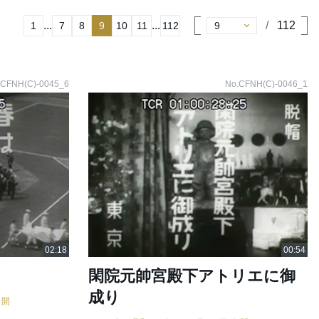
...
...
112
1
7
8
9
10
11
112
.CFNH(C)-0045_6
No.CFNH(C)-0046_1
閑院元帥宮殿下アトリエに御
成り
公開