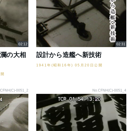
波瀾の大相
設計から造艦へ新技術
1941年(昭和16年) 05月20日公開
公開
.CFNH(C)-0051_2
No.CFNH(C)-0051_4