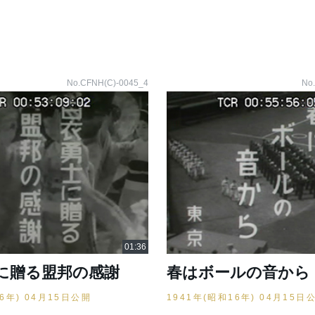
No.CFNH(C)-0045_4
No
に贈る盟邦の感謝
春はボールの音から
16年) 04月15日公開
1941年(昭和16年) 04月15日