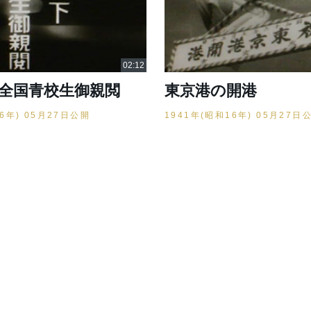
 全国青校生御親閲
東京港の開港
16年) 05月27日公開
1941年(昭和16年) 05月27日