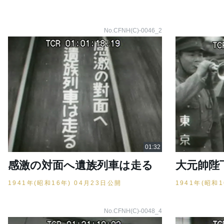
No.CFNH(C)-0046_2
感激の対面へ遺族列車は走る
大元帥陛
1941年(昭和16年) 04月23日公開
1941年(昭和
No.CFNH(C)-0048_4