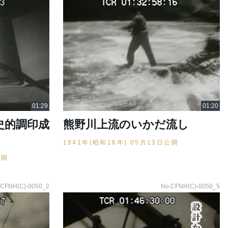
史的調印成
熊野川上流のいかだ流し
1941年(昭和16年) 05月13日公開
公開
.CFNH(C)-0050_2
No.CFNH(C)-0050_5