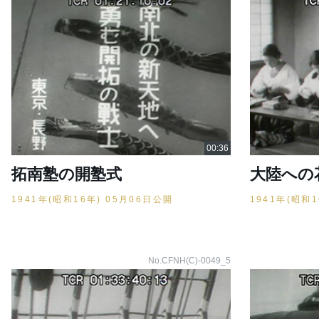
拓南塾の開塾式
大陸への
1941年(昭和16年) 05月06日公開
1941年(昭和
No.CFNH(C)-0049_5