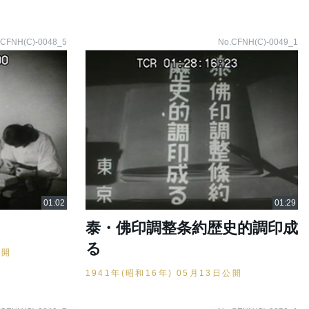
.CFNH(C)-0048_5
No.CFNH(C)-0049_1
泰・佛印調整条約歴史的調印成
る
公開
1941年(昭和16年) 05月13日公開