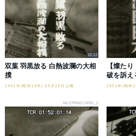
双葉 羽黒放る 白熱波瀾の大相
【燦たり
撲
破を訴え
1941年(昭和16年) 05月20日公開
1951年(昭和
No.CFNH(C)-0051_2