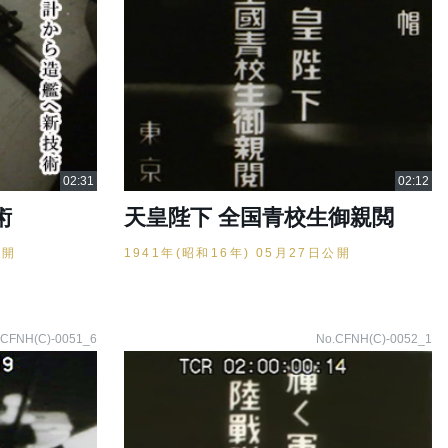
術
天皇陛下 全国青校生御親閲
公開
1941年(昭和16年) 05月27日公開
.CFNH(C)-0051_6
No.CFNH(C)-0052_1