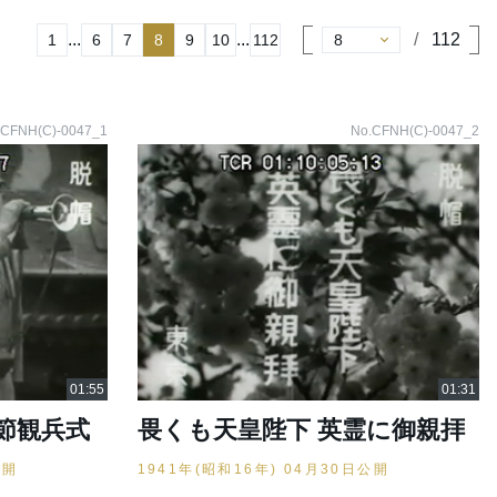
...
...
112
1
6
7
8
9
10
112
.CFNH(C)-0047_1
No.CFNH(C)-0047_2
節観兵式
畏くも天皇陛下 英霊に御親拝
公開
1941年(昭和16年) 04月30日公開