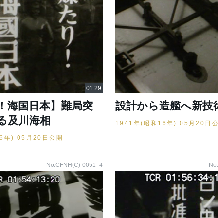
！海国日本】難局突
設計から造艦へ新技
る及川海相
1941年(昭和16年) 05月20日
26年) 05月20日公開
No.CFNH(C)-0051_4
No