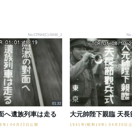
No.CFNH(C)-0046_2
No
面へ遺族列車は走る
大元帥陛下親臨 天長
16年) 04月23日公開
1941年(昭和16年) 04月30日