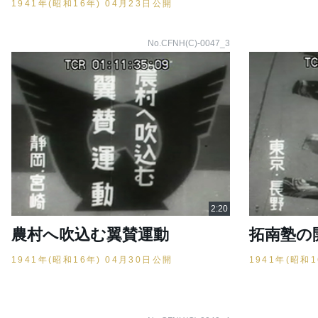
1941年(昭和16年) 04月23日公開
No.CFNH(C)-0047_3
農村へ吹込む翼賛運動
拓南塾の
1941年(昭和16年) 04月30日公開
1941年(昭和