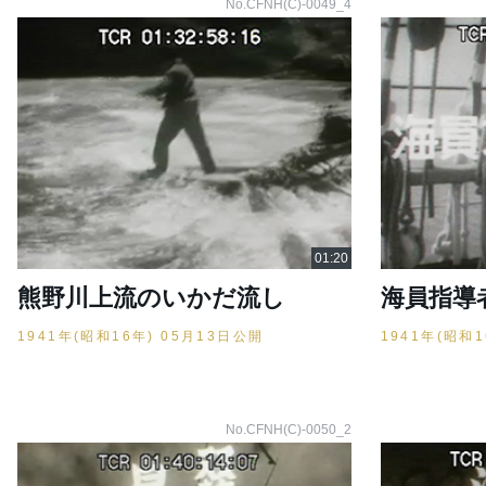
No.CFNH(C)-0049_4
熊野川上流のいかだ流し
海員指導
1941年(昭和16年) 05月13日公開
1941年(昭和
No.CFNH(C)-0050_2