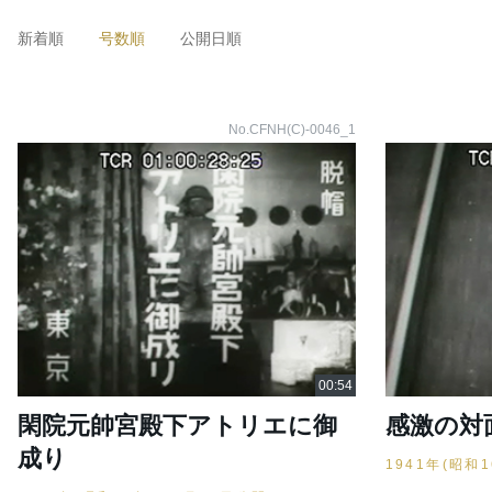
新着順
号数順
公開日順
No.CFNH(C)-0046_1
閑院元帥宮殿下アトリエに御
感激の対
成り
1941年(昭和