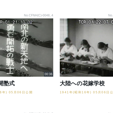
No.CFNH(C)-0048_4
No
開塾式
大陸への花嫁学校
16年) 05月06日公開
1941年(昭和16年) 05月06日