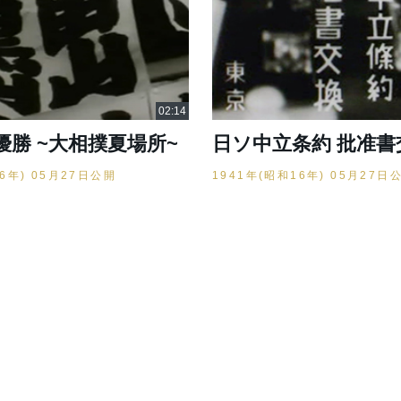
優勝 ~大相撲夏場所~
日ソ中立条約 批准書
16年) 05月27日公開
1941年(昭和16年) 05月27日