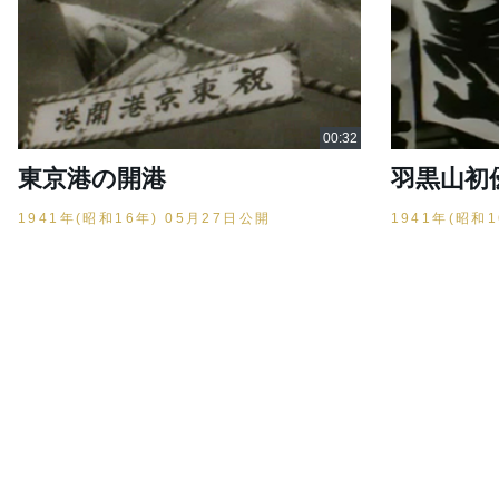
東京港の開港
羽黒山初
1941年(昭和16年) 05月27日公開
1941年(昭和