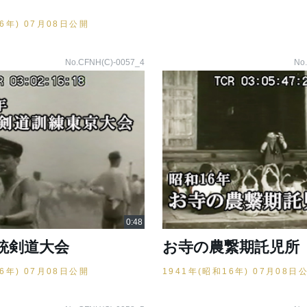
16年) 07月08日公開
No.CFNH(C)-0057_4
No
銃剣道大会
お寺の農繋期託児所
16年) 07月08日公開
1941年(昭和16年) 07月08日