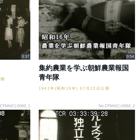
集約農業を学ぶ朝鮮農業報国
青年隊
公開
1941年(昭和16年) 07月22日公開
.CFNH(C)-0060_1
No.CFNH(C)-0060_2