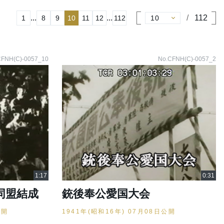
...
...
112
1
8
9
10
11
12
112
CFNH(C)-0057_10
No.CFNH(C)-0057_2
同盟結成
銃後奉公愛国大会
公開
1941年(昭和16年) 07月08日公開