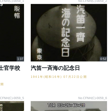
.CFNH(C)-0059_1
No.CFNH(C)-0059_2
士官学校
汽笛一斉海の記念日
1941年(昭和16年) 07月22日公開
公開
.CFNH(C)-0059_5
No.CFNH(C)-0059_6