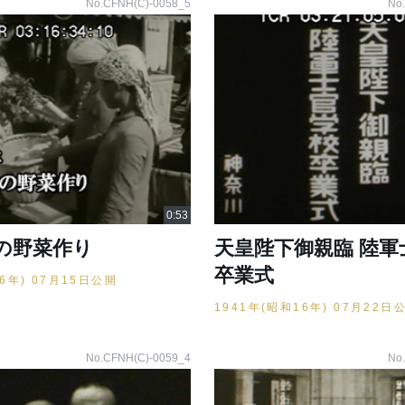
No.CFNH(C)-0058_5
No
の野菜作り
天皇陛下御親臨 陸軍
卒業式
16年) 07月15日公開
1941年(昭和16年) 07月22日
No.CFNH(C)-0059_4
No