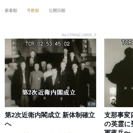
新着順
号数順
公開日順
No.CFNH(C)-0056_5
第2次近衛内閣成立 新体制確立
支那事変
へ
の英霊に
軍蒋兵〜