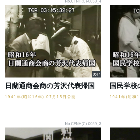
No.CFNH(C)-0058_4
日蘭通商会商の芳沢代表帰国
国民学校
1941年(昭和16年) 07月15日公開
1941年(昭和
No.CFNH(C)-0059_3