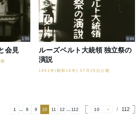
と会見
ルーズベルト大統領 独立祭の
演説
公開
1941年(昭和16年) 07月29日公開
...
...
112
1
8
9
10
11
12
112