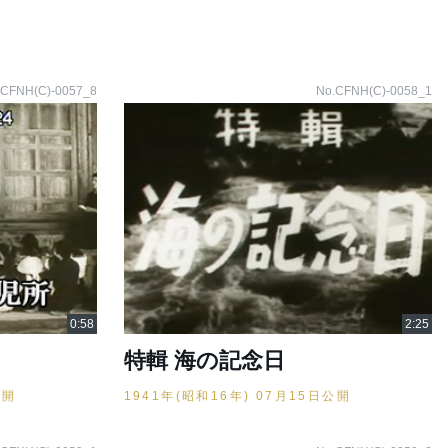
.CFNH(C)-0057_8
No.CFNH(C)-0058_1
特輯 海の記念日
公開
1941年(昭和16年) 07月15日公開