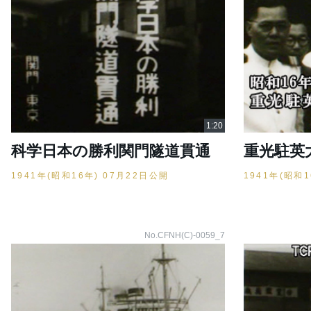
科学日本の勝利関門隧道貫通
重光駐英
1941年(昭和16年) 07月22日公開
1941年(昭和
No.CFNH(C)-0059_7