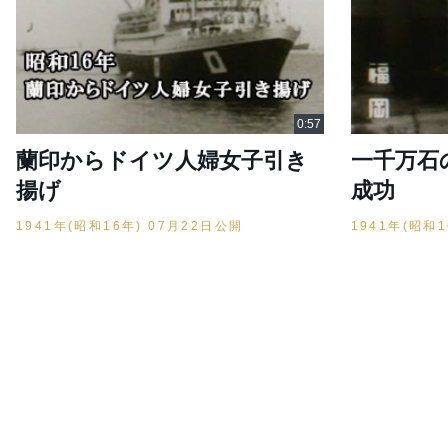
蘭印からドイツ人婦女子引き
一千万石
揚げ
成功
1941年(昭和16年) 07月22日公開
1941年(昭和