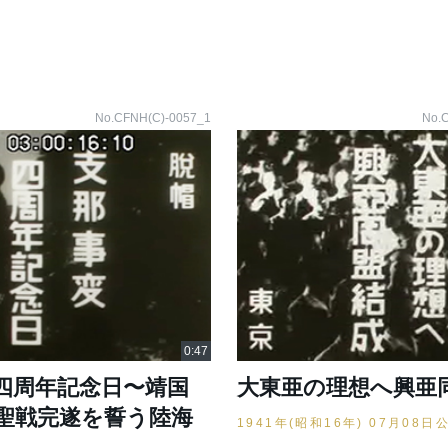
No.CFNH(C)-0057_1
No.
四周年記念日〜靖国
大東亜の理想へ興亜
聖戦完遂を誓う陸海
1941年(昭和16年) 07月08日