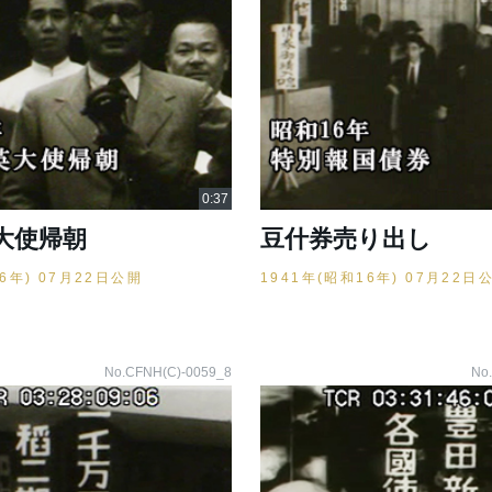
大使帰朝
豆什券売り出し
16年) 07月22日公開
1941年(昭和16年) 07月22日
No.CFNH(C)-0059_8
No