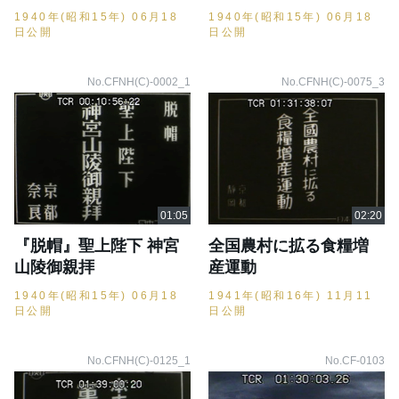
1940年(昭和15年) 06月18
1940年(昭和15年) 06月18
日公開
日公開
No.CFNH(C)-0002_1
No.CFNH(C)-0075_3
『脱帽』聖上陛下 神宮
全国農村に拡る食糧増
山陵御親拝
産運動
1940年(昭和15年) 06月18
1941年(昭和16年) 11月11
日公開
日公開
No.CFNH(C)-0125_1
No.CF-0103