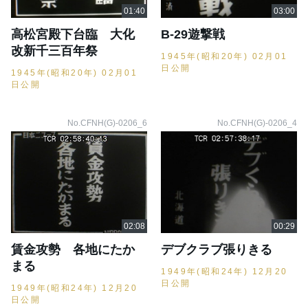
高松宮殿下台臨 大化
B-29遊撃戦
改新千三百年祭
1945年(昭和20年) 02月01
日公開
1945年(昭和20年) 02月01
日公開
No.CFNH(G)-0206_6
No.CFNH(G)-0206_4
賃金攻勢 各地にたか
デブクラブ張りきる
まる
1949年(昭和24年) 12月20
日公開
1949年(昭和24年) 12月20
日公開