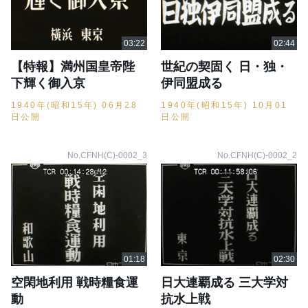
【特報】満州国皇帝陛
世紀の契固く 日・独・
下輝く御入京
伊同盟成る
1940年(昭和15年) 06月28
1940年(昭和15年) 10月01
日公開
日公開
No.CFNH(C)-0002_3
No.CFNH(C)-0002_2
空閑地利用 戦時糧食運
日大連覇成る 三大学対
動
抗水上戦