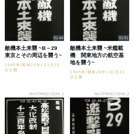
敵機本土来襲 ~B－29
敵機本土来襲 ~米艦載
東京とその周辺を襲う~
機 関東地方の航空基
地を襲う~
1945年(昭和20年) 02月22
日公開
1945年(昭和20年) 02月22
日公開
No.CFNH(C)-0244_1
No.CFNH(C)-0244_2