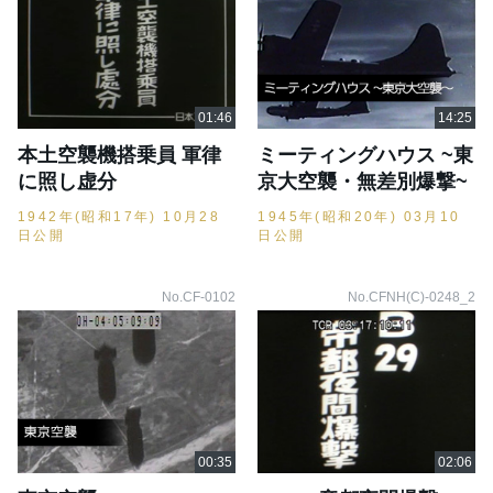
本土空襲機搭乗員 軍律
ミーティングハウス ~東
に照し虚分
京大空襲・無差別爆撃~
1942年(昭和17年) 10月28
1945年(昭和20年) 03月10
日公開
日公開
No.CF-0102
No.CFNH(C)-0248_2