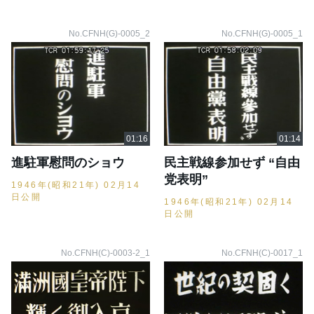
No.CFNH(G)-0005_2
No.CFNH(G)-0005_1
進駐軍慰問のショウ
民主戦線参加せず “自由
党表明”
1946年(昭和21年) 02月14
日公開
1946年(昭和21年) 02月14
日公開
No.CFNH(C)-0003-2_1
No.CFNH(C)-0017_1