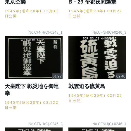
東京空襲
B－29 帝都夜間爆撃
1945年(昭和20年) 12月31
1945年(昭和20年) 03月22
日公開
日公開
No.CFNH(C)-0248_1
No.CFNH(C)-0246_3
天皇陛下 戦災地を御巡
戦雲迫る硫黄島
幸
1945年(昭和20年) 02月22
日公開
1945年(昭和20年) 03月22
日公開
No.CFNH(C)-0246_2
No.CFNH(C)-0246_1