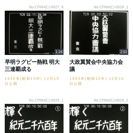
No.CFNH(C)-0027_6
No.CFNH(C)-0028_1
早明ラグビー熱戦 明大
大政翼賛会中央協力会
三連覇成る
議
1940年(昭和15年) 12月10
1940年(昭和15年) 12月10
日公開
日公開
No.CFNH(C)-0029_1
No.CFNH(C)-0029_2