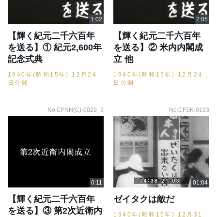
【輝く紀元二千六百年
【輝く紀元二千六百年
を送る】① 紀元2,600年
を送る】② 米内内閣成
記念式典
立 他
1940年(昭和15年) 12月24
1940年(昭和15年) 12月24
日公開
日公開
No.CFNH(C)-0029_3
No.CFSK-0193
【輝く紀元二千六百年
ゼイタクは敵だ
を送る】③ 第2次近衛内
1940年(昭和15年) 12月31