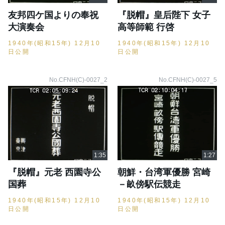
友邦四ケ国よりの奉祝
『脱帽』皇后陛下 女子
大演奏会
高等師範 行啓
1940年(昭和15年) 12月10
1940年(昭和15年) 12月10
日公開
日公開
No.CFNH(C)-0027_2
No.CFNH(C)-0027_5
『脱帽』元老 西園寺公
朝鮮・台湾軍優勝 宮崎
国葬
－畝傍駅伝競走
1940年(昭和15年) 12月10
1940年(昭和15年) 12月10
日公開
日公開