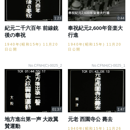
紀元二千六百年 前線銃
奉祝紀元2,600年音楽大
後の奉祝
行進
1940年(昭和15年) 11月20
1940年(昭和15年) 11月20
日公開
日公開
No.CFNH(C)-0025_2
No.CFNH(C)-0025_1
地方進出第一声 大政翼
元老 西園寺公 薨去
賛運動
1940年(昭和15年) 11月26