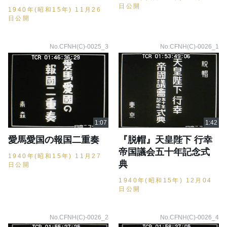
日公開
1940年(昭和15年) 11月26
日公開
No.CFNH(C)-0025_3
No.CFNH(C)-0026_1
愛馬愛国の報国二重奏
『脱帽』天皇陛下 行幸
帝国議会五十年記念式
1940年(昭和15年) 11月27
典
日公開
1940年(昭和15年) 12月04
日公開
No.CFNH(C)-0026_2
No.CFNH(C)-0026_4