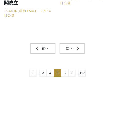
閣成立
日公開
1940年(昭和15年) 12月24
日公開
前へ
次へ
...
...
1
3
4
5
6
7
112