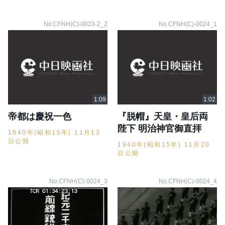
No.CFNH(C)-0023-2_2
No.CFNH(C)-0024_1
帝都は慶祝一色
『脱帽』天皇・皇后両
陛下 明治神官御直拝
1940年(昭和15年) 11月13
日公開
1940年(昭和15年) 11月20
日公開
No.CFNH(C)-0024_3
No.CFNH(C)-0024_4