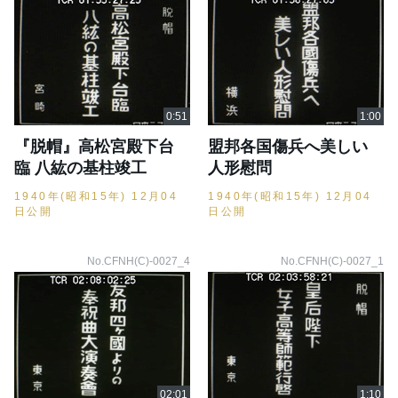
『脱帽』高松宮殿下台
盟邦各国傷兵へ美しい
臨 八紘の基柱竣工
人形慰問
1940年(昭和15年) 12月04
1940年(昭和15年) 12月04
日公開
日公開
No.CFNH(C)-0027_4
No.CFNH(C)-0027_1