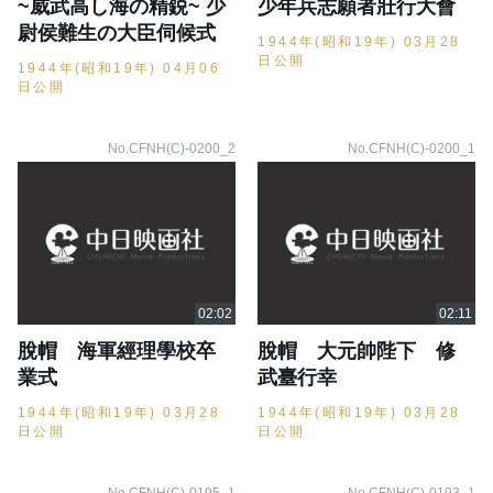
~威武高し海の精鋭~ 少
少年兵志願者壯行大會
尉侯難生の大臣伺候式
1944年(昭和19年) 03月28
日公開
1944年(昭和19年) 04月06
日公開
No.CFNH(C)-0200_2
No.CFNH(C)-0200_1
脫帽 海軍經理學校卒
脫帽 大元帥陛下 修
業式
武臺行幸
1944年(昭和19年) 03月28
1944年(昭和19年) 03月28
日公開
日公開