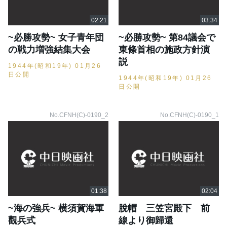
~必勝攻勢~ 女子青年団
~必勝攻勢~ 第84議会で
の戦力増強結集大会
東條首相の施政方針演
説
1944年(昭和19年) 01月26
日公開
1944年(昭和19年) 01月26
日公開
No.CFNH(C)-0190_2
No.CFNH(C)-0190_1
~海の強兵~ 横須賀海軍
脫帽 三笠宮殿下 前
觀兵式
線より御歸還