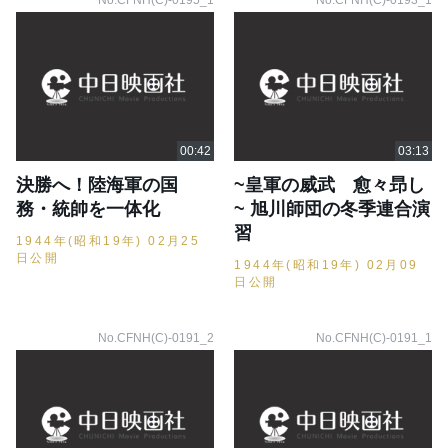
No.CFNH(C)-0195_1
No.CFNH(C)-0193_1
決勝へ！陸海軍の国
~皇軍の威武 愈々昻し
務・統帥を一体化
~ 旭川師団の冬季連合演
習
1944年(昭和19年) 02月25
日公開
1944年(昭和19年) 02月09
日公開
No.CFNH(C)-0191_2
No.CFNH(C)-0191_1