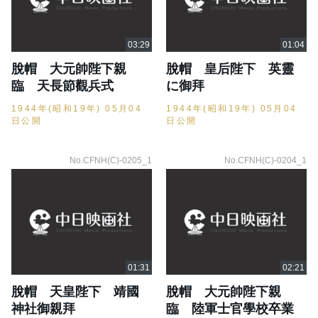
脫帽 大元帥陛下親
脫帽 皇后陛下 英靈
臨 天長節觀兵式
に御拜
1944年(昭和19年) 05月04
1944年(昭和19年) 05月04
日公開
日公開
No.CFNH(C)-0205_1
No.CFNH(C)-0204_1
脫帽 天皇陛下 靖國
脫帽 大元帥陛下親
神社御親拜
臨 陸軍士官學校卒業