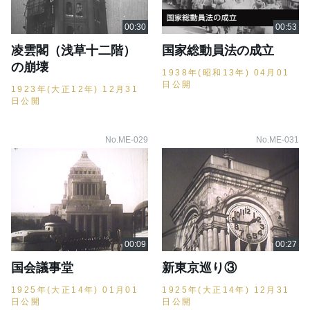
凌雲閣（浅草十二階）
国家総動員法の成立
の崩壊
1938年(昭和13年) 04月01
日公開
1923年(大正12年) 12月31
日公開
No.ME-029
No.ME-031
国会議事堂
新東京巡り③
1925年(大正14年) 01月01
1925年(大正14年) 12月31
日公開
日公開