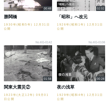
勝鬨橋
「昭和」へ改元
1930年(昭和5年) 12月31日
1926年(昭和1年) 12月31日
公開
公開
No.KG-0142
No.KG-0108
関東大震災②
夜の浅草
1923年(大正12年) 09月01
1929年(昭和4年) 12月31日
日公開
公開