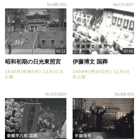
No.ME-020
No.CF-0027
昭和初期の日光東照宮
伊藤博文 国葬
1930年(昭和5年) 12月31日
1909年(明治42年) 11月04
公開
日公開
No.KG-0054
No.ME-003