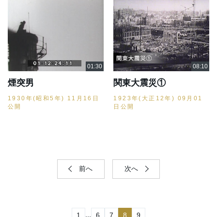
煙突男
関東大震災①
1930年(昭和5年) 11月16日
1923年(大正12年) 09月01
公開
日公開
前へ
次へ
...
1
6
7
8
9