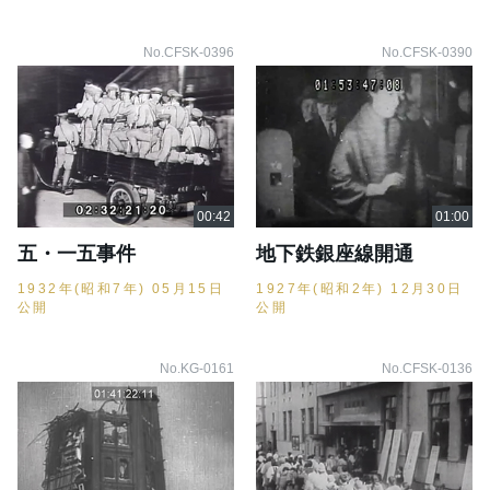
No.CFSK-0396
No.CFSK-0390
五・一五事件
地下鉄銀座線開通
1932年(昭和7年) 05月15日
1927年(昭和2年) 12月30日
公開
公開
No.KG-0161
No.CFSK-0136