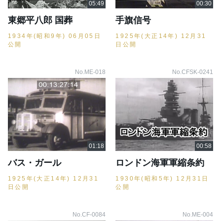
東郷平八郎 国葬
手旗信号
1934年(昭和9年) 06月05日
1925年(大正14年) 12月31
公開
日公開
No.ME-018
No.CFSK-0241
バス・ガール
ロンドン海軍軍縮条約
1925年(大正14年) 12月31
1930年(昭和5年) 12月31日
日公開
公開
No.CF-0084
No.ME-004