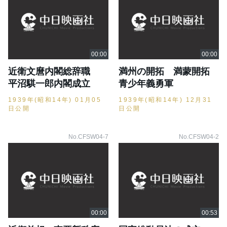
近衛文麿内閣総辞職
満州の開拓 満蒙開拓
平沼騏一郎内閣成立
青少年義勇軍
1939年(昭和14年) 01月05
1939年(昭和14年) 12月31
日公開
日公開
No.CFSW04-7
No.CFSW04-2