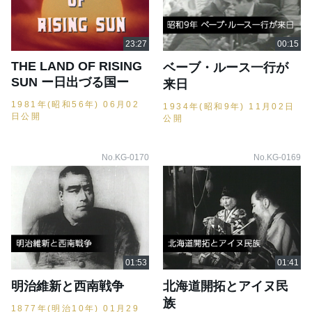
THE LAND OF RISING
ベーブ・ルース一行が
SUN ー日出づる国ー
来日
1981年(昭和56年) 06月02
1934年(昭和9年) 11月02日
日公開
公開
No.KG-0170
No.KG-0169
明治維新と西南戦争
北海道開拓とアイヌ民
族
1877年(明治10年) 01月29