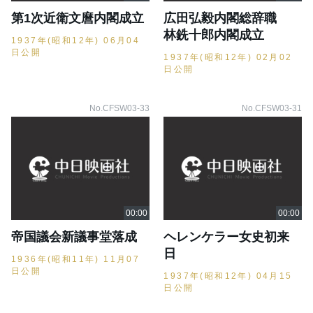
第1次近衛文麿内閣成立
広田弘毅内閣総辞職
林銑十郎内閣成立
1937年(昭和12年) 06月04
日公開
1937年(昭和12年) 02月02
日公開
No.CFSW03-33
No.CFSW03-31
帝国議会新議事堂落成
ヘレンケラー女史初来
日
1936年(昭和11年) 11月07
日公開
1937年(昭和12年) 04月15
日公開