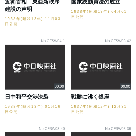
近衛首相 東亜新秩序
国家総動員法の成立
建設の声明
1938年(昭和13年) 04月01
日公開
1938年(昭和13年) 11月03
日公開
No.CFSW04-1
No.CFSW03-42
日中和平交渉決裂
戦勝に沸く銀座
1938年(昭和13年) 01月16
1937年(昭和12年) 12月31
日公開
日公開
No.CFSW03-40
No.CFSW03-39