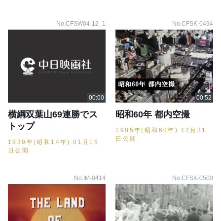
No.CFSW04-12_1
No.CFSK-0494
横綱双葉山69連勝でス
昭和60年 都内空撮
トップ
1985年(昭和60年) 12月31
日公開
1939年(昭和14年) 01月15
日公開
No.IM-0414
No.CFSK-0500