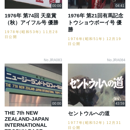
1976年 第74回 天皇賞
1976年 第21回有馬記念
（秋）アイフル号 優勝
トウショウボーイ号 優
勝
1978年(昭和53年) 11月28
日公開
1976年(昭和51年) 12月19
日公開
No.JRA083
No.JRA084
THE 7th NEW
セントウルへの道
ZEALAND-JAPAN
1977年(昭和52年) 12月31
INTERNATIONAL
日公開