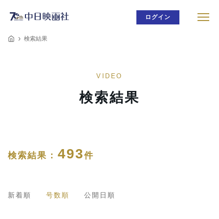
ログイン
検索結果
VIDEO
検索結果
493
検索結果 :
件
新着順
号数順
公開日順