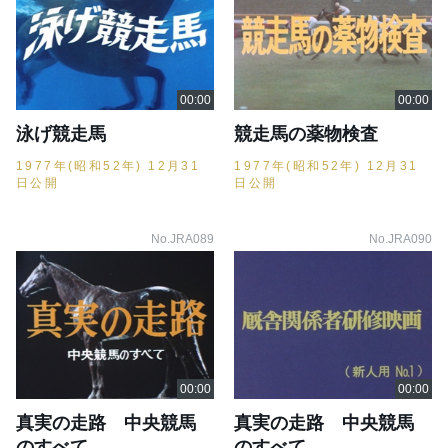
泳げ競走馬
競走馬の薬物検査
1977年(昭和52年) 12月31
1977年(昭和52年) 12月31
日公開
日公開
No.JRA089
No.JRA090
真実の走路 中央競馬
真実の走路 中央競馬
のすべて
のすべて