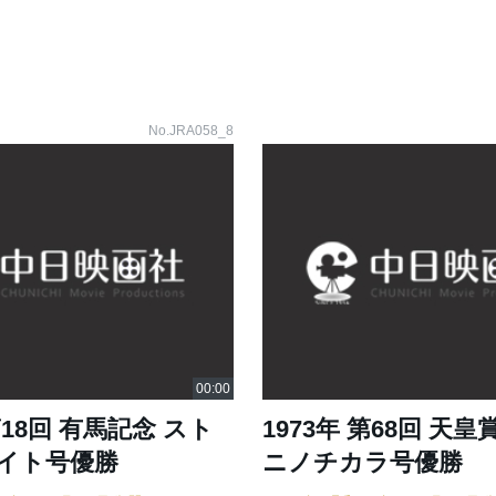
No.JRA058_8
第18回 有馬記念 スト
1973年 第68回 天
イト号優勝
ニノチカラ号優勝