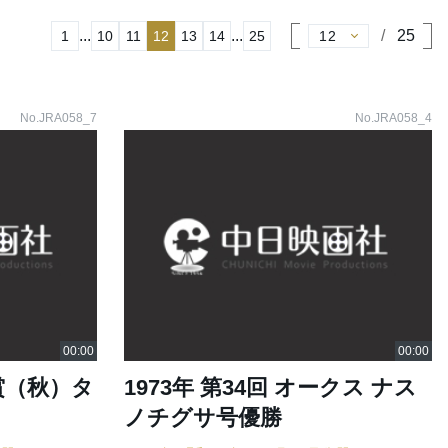
...
...
25
1
10
11
12
13
14
25
No.JRA058_7
No.JRA058_4
皇賞（秋）タ
1973年 第34回 オークス ナス
ノチグサ号優勝