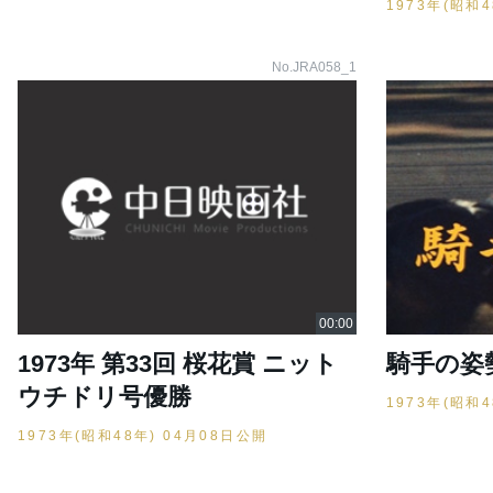
1973年(昭和
No.JRA058_1
1973年 第33回 桜花賞 ニット
騎手の姿
ウチドリ号優勝
1973年(昭和
1973年(昭和48年) 04月08日公開