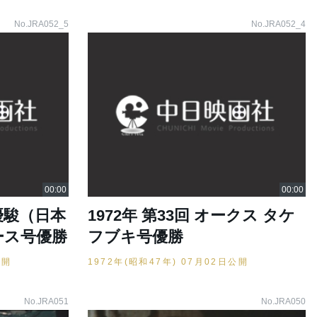
No.JRA052_5
No.JRA052_4
京優駿（日本
1972年 第33回 オークス タケ
ース号優勝
フブキ号優勝
公開
1972年(昭和47年) 07月02日公開
No.JRA051
No.JRA050