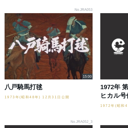
No.JRA053
八戸騎馬打毬
1972年
ヒカル号
1973年(昭和48年) 12月31日公開
1972年(昭和
No.JRA052_3