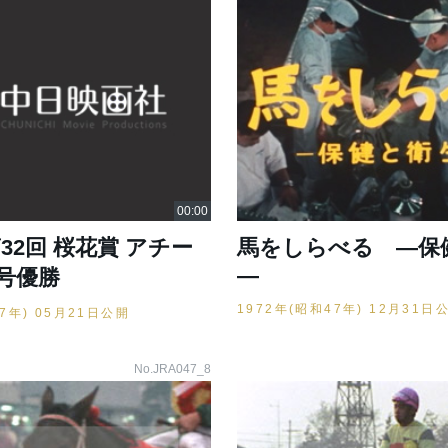
第32回 桜花賞 アチー
馬をしらべる ―保
―
号優勝
1972年(昭和47年) 12月31日
47年) 05月21日公開
No.JRA047_8