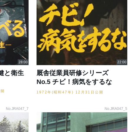
健と衛生
厩舎従業員研修シリーズ
No.5 チビ！病気をするな
公開
1972年(昭和47年) 12月31日公開
No.JRA047_7
No.JRA047_5