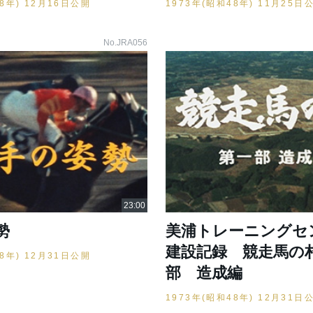
48年) 12月16日公開
1973年(昭和48年) 11月25日
No.JRA056
勢
美浦トレーニング
建設記録 競走馬の
48年) 12月31日公開
部 造成編
1973年(昭和48年) 12月31日