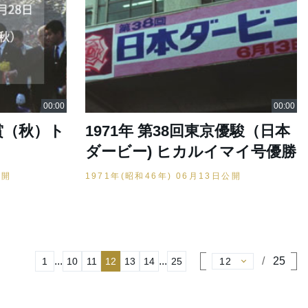
皇賞（秋）ト
1971年 第38回東京優駿（日本
ダービー) ヒカルイマイ号優勝
公開
1971年(昭和46年) 06月13日公開
...
...
25
1
10
11
12
13
14
25