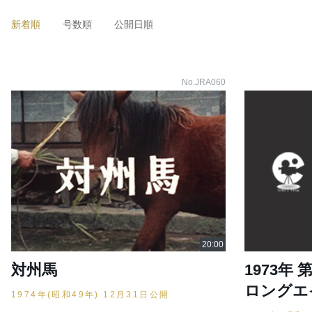
新着順
号数順
公開日順
No.JRA060
対州馬
1973年 
ロングエ
1974年(昭和49年) 12月31日公開