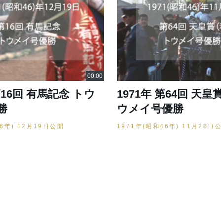
第16回 有馬記念 トウ
1971年 第64回 天
勝
ウメイ号優勝
46年) 12月19日公開
1971年(昭和46年) 11月28日