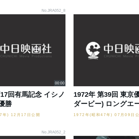
No.JRA052_8
 第17回有馬記念 イシノ
1972年 第39回 東
優勝
ダービー) ロングエ
47年) 12月17日公開
1972年(昭和47年) 07月09日
No.JRA052_2