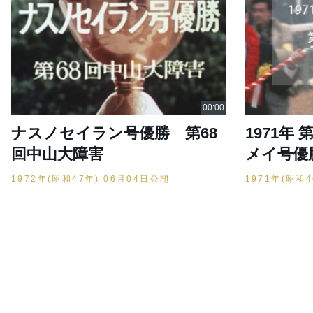
ナスノセイラン号優勝 第68
1971年 
回中山大障害
メイ号優
1972年(昭和47年) 06月04日公開
1971年(昭和