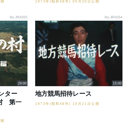
公開
1973年(昭和48年) 05月20日公開
No.JRA055
No.JRA054
センター
地方競馬招待レース
村 第一
1973年(昭和48年) 10月21日公開
公開